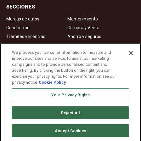
SECCIONES
Marcas de autos
Mantenimiento
Conducción
Compra y Venta
Trámites y licencias
Ahorro y seguros
Noticias
Videos de autos
We process your personal information to measure and
improve our sites and service, to assist our marketing
campaigns and to provide personalised content and
Ad Choices
advertising. By clicking the button on the right, you can
exercise your privacy rights. For more information see our
About Us
privacy notice
Cookie Policy
Editorial Guidelines
Privacy Policy
Your Privacy Rights
Reject All
Copyright © 2026. All rights reserved
Accept Cookies