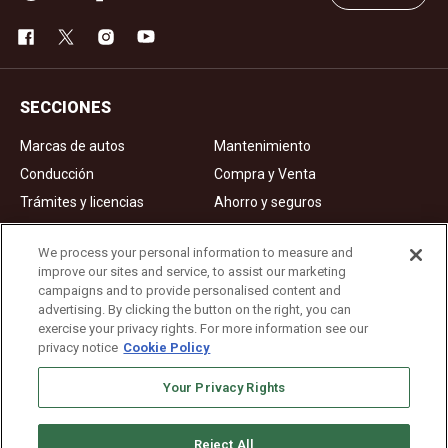
SECCIONES
Marcas de autos
Mantenimiento
Conducción
Compra y Venta
Trámites y licencias
Ahorro y seguros
Noticias
Videos de autos
We process your personal information to measure and
improve our sites and service, to assist our marketing
campaigns and to provide personalised content and
Ad Choices
advertising. By clicking the button on the right, you can
exercise your privacy rights. For more information see our
About Us
privacy notice
Cookie Policy
Editorial Guidelines
Your Privacy Rights
Privacy Policy
Reject All