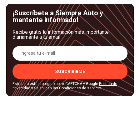
¡Suscríbete a Siempre Auto y
mantente informado!
Recibe gratis la información más importante
diariamente a tu email
SUSCRIBIRME
Este sitio está protegido por reCAPTCHA y Google
Política de
privacidad
y Se aplican las
Condiciones de servicio
.