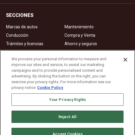
SECCIONES
Marcas de autos
Mantenimiento
Conducción
Compra y Venta
Trámites y licencias
Ahorro y seguros
Noticias
Videos de autos
We process your personal information to measure and
improve our sites and service, to assist our marketing
campaigns and to provide personalised content and
Ad Choices
advertising. By clicking the button on the right, you can
exercise your privacy rights. For more information see our
About Us
privacy notice
Cookie Policy
Editorial Guidelines
Privacy Policy
Your Privacy Rights
Reject All
Copyright © 2026. All rights reserved
Accept Cookies