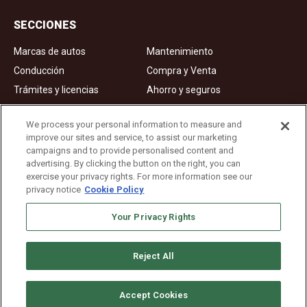
SECCIONES
Marcas de autos
Mantenimiento
Conducción
Compra y Venta
Trámites y licencias
Ahorro y seguros
Noticias
Videos de autos
We process your personal information to measure and
improve our sites and service, to assist our marketing
campaigns and to provide personalised content and
Ad Choices
advertising. By clicking the button on the right, you can
exercise your privacy rights. For more information see our
About Us
privacy notice
Cookie Policy
Editorial Guidelines
Your Privacy Rights
Privacy Policy
Reject All
Copyright © 2026. All rights reserved
Accept Cookies