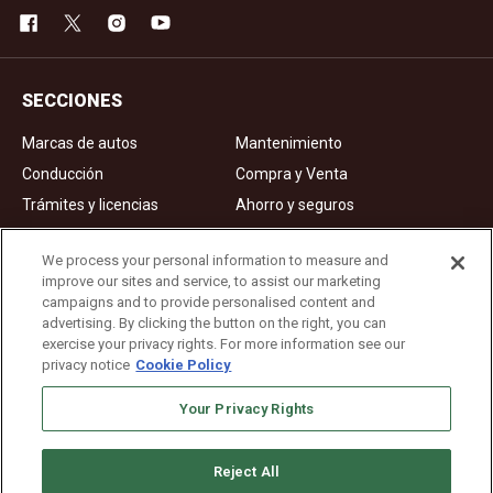
SECCIONES
Marcas de autos
Mantenimiento
Conducción
Compra y Venta
Trámites y licencias
Ahorro y seguros
Noticias
Videos de autos
We process your personal information to measure and
improve our sites and service, to assist our marketing
campaigns and to provide personalised content and
Ad Choices
advertising. By clicking the button on the right, you can
exercise your privacy rights. For more information see our
About Us
privacy notice
Cookie Policy
Editorial Guidelines
Your Privacy Rights
Privacy Policy
Reject All