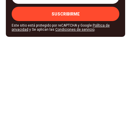
SUSCRIBIRME
Este sitio está protegido por reCAPTCHA y Google
Política de
privacidad
y Se aplican las
Condiciones de servicio
.