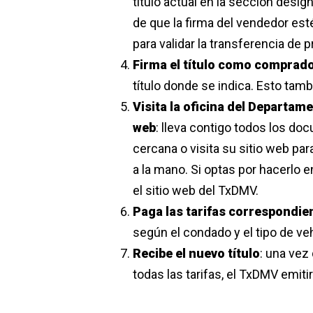
título actual en la sección desig
de que la firma del vendedor est
para validar la transferencia de 
Firma el título como comprad
título donde se indica. Esto tam
Visita la oficina del Departam
web
: lleva contigo todos los d
cercana o visita su sitio web par
a la mano. Si optas por hacerlo e
el sitio web del TxDMV.
Paga las tarifas correspondie
según el condado y el tipo de veh
Recibe el nuevo título
: una vez
todas las tarifas, el TxDMV emiti