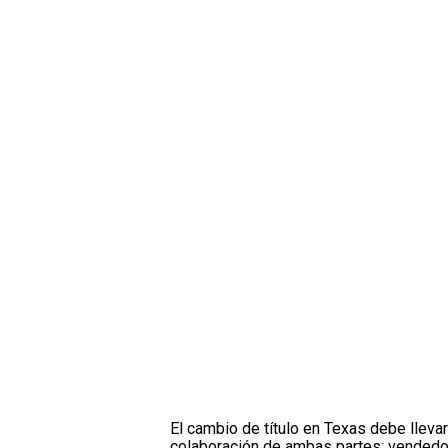
El cambio de título en Texas debe lleva
colaboración de ambas partes: vendedo